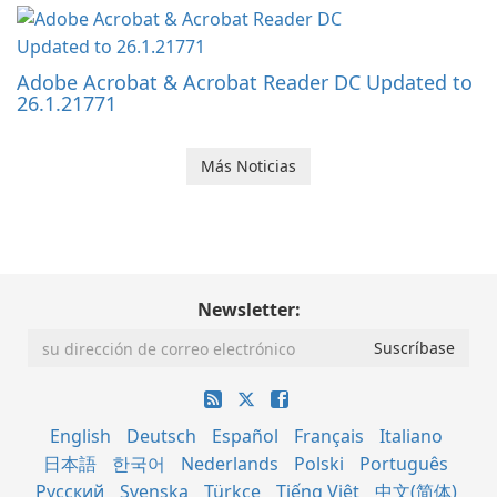
Adobe Acrobat & Acrobat Reader DC Updated to
26.1.21771
Más Noticias
Newsletter:
English
Deutsch
Español
Français
Italiano
日本語
한국어
Nederlands
Polski
Português
Русский
Svenska
Türkçe
Tiếng Việt
中文(简体)