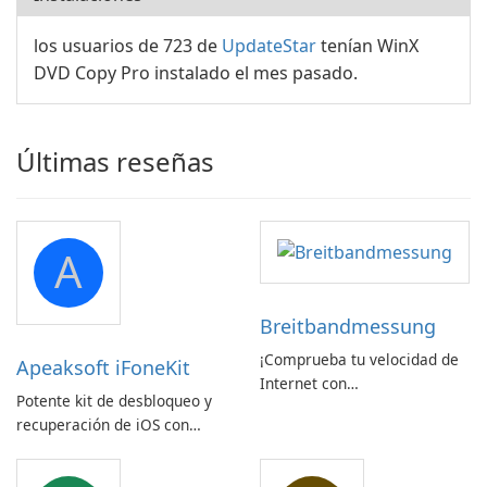
los usuarios de 723 de
UpdateStar
tenían WinX
DVD Copy Pro instalado el mes pasado.
Últimas reseñas
A
Breitbandmessung
¡Comprueba tu velocidad de
Apeaksoft iFoneKit
Internet con
Potente kit de desbloqueo y
Breitbandmessung de zafaco
recuperación de iOS con
GmbH!
amplio soporte para
dispositivos