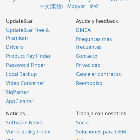
中文(繁體)
Magyar
हिन्दी
UpdateStar
Ayuda y Feedback
UpdateStar Free &
DMCA
Premium
Preguntas más
Drivers
frecuentes
Product Key Finder
Contacto
Password Finder
Privacidad
Local Backup
Cancelar contratos
Video Converter
Reembolso
SigParser
AppCleaner
Noticias
Trabaja con nosotros
Software News
Socio
Vulnerability Index
Soluciones para OEM