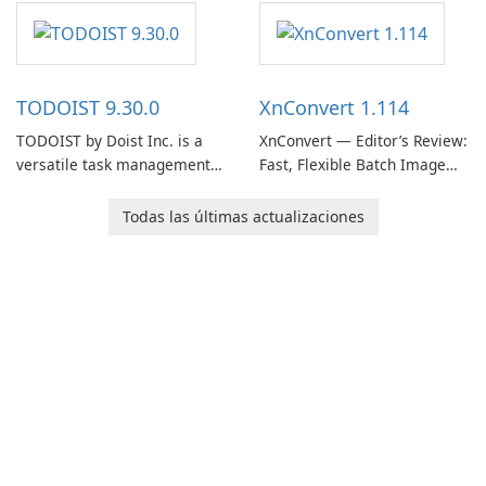
software designed to help
users capture, organize, and
access information across
multiple devices.
TODOIST 9.30.0
XnConvert 1.114
TODOIST by Doist Inc. is a
XnConvert — Editor’s Review:
versatile task management
Fast, Flexible Batch Image
tool designed to help
Converter for Windows,
individuals and teams
macOS and Linux XnConvert
Todas las últimas actualizaciones
organize their work and
is a polished, cross-platform
increase productivity.
batch image processor from
XnSoft that balances depth
and simplicity.