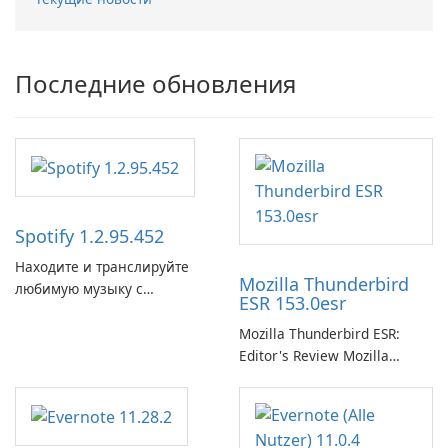
Последние обновления
Spotify 1.2.95.452
Находите и транслируйте
Mozilla Thunderbird
любимую музыку с
ESR 153.0esr
помощью Spotify.
Mozilla Thunderbird ESR:
Editor's Review Mozilla
Thunderbird ESR (Extended
Support Release) is the long-
term support channel of the
Thunderbird desktop email