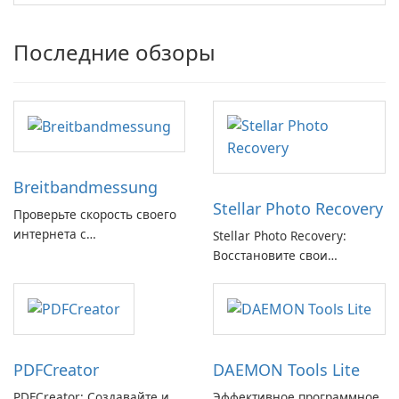
Последние обзоры
Breitbandmessung
Stellar Photo Recovery
Проверьте скорость своего
интернета с
Stellar Photo Recovery:
Breitbandmessung от zafaco
Восстановите свои
GmbH!
потерянные воспоминания
с легкостью
PDFCreator
DAEMON Tools Lite
PDFCreator: Создавайте и
Эффективное программное