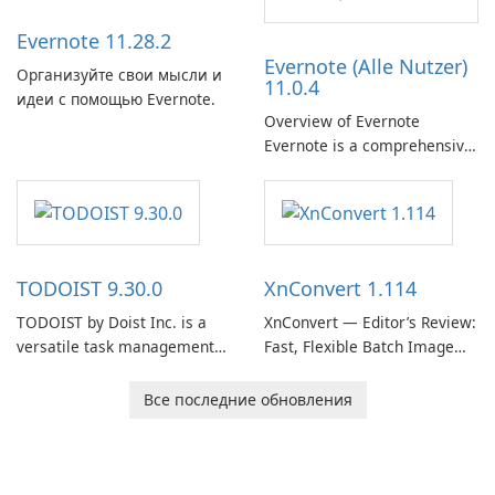
client designed for
Evernote 11.28.2
organizations and users who
Evernote (Alle Nutzer)
need predictable …
Организуйте свои мысли и
11.0.4
идеи с помощью Evernote.
Overview of Evernote
Evernote is a comprehensive
note-taking and organization
software designed to help
users capture, organize, and
access information across
multiple devices.
TODOIST 9.30.0
XnConvert 1.114
TODOIST by Doist Inc. is a
XnConvert — Editor’s Review:
versatile task management
Fast, Flexible Batch Image
tool designed to help
Converter for Windows,
individuals and teams
macOS and Linux XnConvert
Все последние обновления
organize their work and
is a polished, cross-platform
increase productivity.
batch image processor from
XnSoft that balances depth
and simplicity.