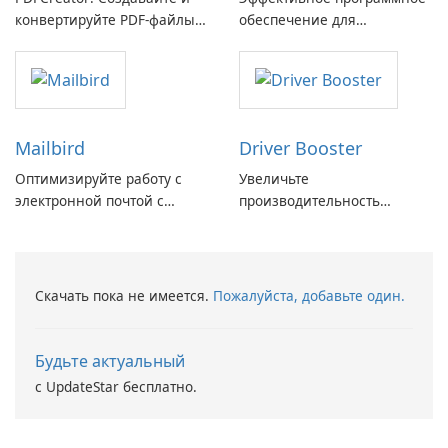
конвертируйте PDF-файлы с
обеспечение для
легкостью!
виртуальных дисков
Mailbird
Driver Booster
Оптимизируйте работу с
Увеличьте
электронной почтой с
производительность
помощью Mailbird от
вашего ПК с помощью
Maryssael.
Driver Booster от IObit
Скачать пока не имеется.
Пожалуйста, добавьте один.
Будьте актуальный
с UpdateStar бесплатно.