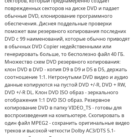
секторов, который преднамеренно создает
поврежденных секторов на диске DVD и падает
обычные DVD, клонирование программного
обеспечения. Диснея поддельные проверки
поможет вам резервного копирования последних
DVD с 99 наименований, которые обычно приводят
в обычных DVD Copier недейственными или
генерировать больше, то бесполезно файл 40 ГБ.
Множество схем DVD резервного копирования:
клон DVD в DVD - копия D9 в D9 и D5 в D5, держать
соотношение 1:1. Нетронутыми DVD видео и аудио
данные копируются на пустой DVD +/-R, DVD + RW,
DVD +/-R DL. Клон DVD ISO образ - зеркального
отображения 1:1 DVD ISO образ. Резервное
копирование DVD в папку VIDEO_TS - готовы для
воспроизведения на компьютере. Скопировать в
один файл MPEG2 - сохранить оригинальные видео
треков и высокой четкости Dolby AC3/DTS 5.1-