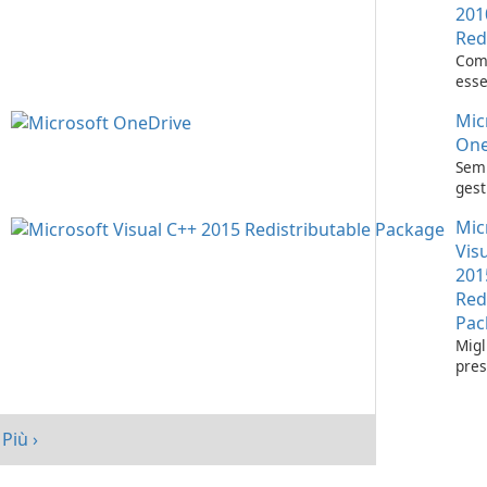
201
Red
Com
esse
l'es
Mic
appl
Visu
One
Semp
gest
con 
Mic
One
Vis
201
Red
Pac
Migl
pres
tuo 
Micr
C++
Più ›
Redi
Pack