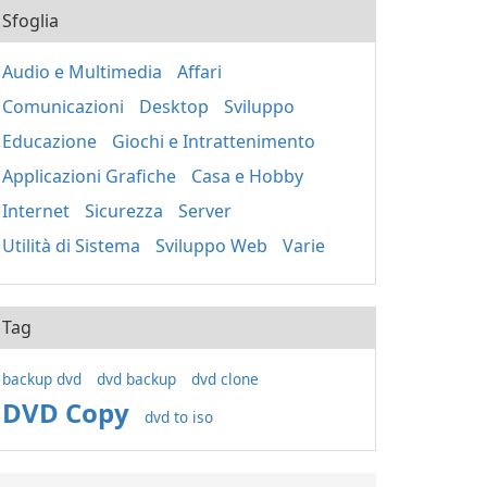
Sfoglia
Audio e Multimedia
Affari
Comunicazioni
Desktop
Sviluppo
Educazione
Giochi e Intrattenimento
Applicazioni Grafiche
Casa e Hobby
Internet
Sicurezza
Server
Utilità di Sistema
Sviluppo Web
Varie
Tag
backup dvd
dvd backup
dvd clone
DVD Copy
dvd to iso